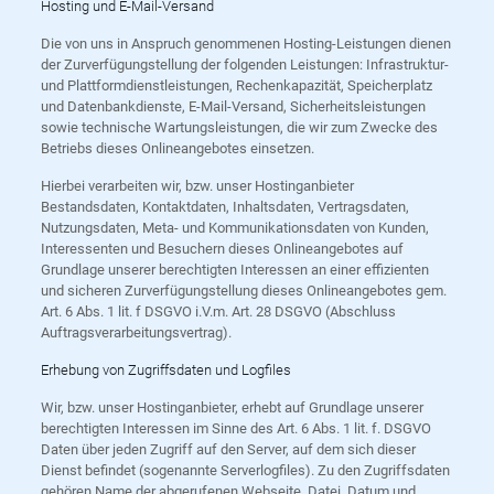
Hosting und E-Mail-Versand
Die von uns in Anspruch genommenen Hosting-Leistungen dienen
der Zurverfügungstellung der folgenden Leistungen: Infrastruktur-
und Plattformdienstleistungen, Rechenkapazität, Speicherplatz
und Datenbankdienste, E-Mail-Versand, Sicherheitsleistungen
sowie technische Wartungsleistungen, die wir zum Zwecke des
Betriebs dieses Onlineangebotes einsetzen.
Hierbei verarbeiten wir, bzw. unser Hostinganbieter
Bestandsdaten, Kontaktdaten, Inhaltsdaten, Vertragsdaten,
Nutzungsdaten, Meta- und Kommunikationsdaten von Kunden,
Interessenten und Besuchern dieses Onlineangebotes auf
Grundlage unserer berechtigten Interessen an einer effizienten
und sicheren Zurverfügungstellung dieses Onlineangebotes gem.
Art. 6 Abs. 1 lit. f DSGVO i.V.m. Art. 28 DSGVO (Abschluss
Auftragsverarbeitungsvertrag).
Erhebung von Zugriffsdaten und Logfiles
Wir, bzw. unser Hostinganbieter, erhebt auf Grundlage unserer
berechtigten Interessen im Sinne des Art. 6 Abs. 1 lit. f. DSGVO
Daten über jeden Zugriff auf den Server, auf dem sich dieser
Dienst befindet (sogenannte Serverlogfiles). Zu den Zugriffsdaten
gehören Name der abgerufenen Webseite, Datei, Datum und