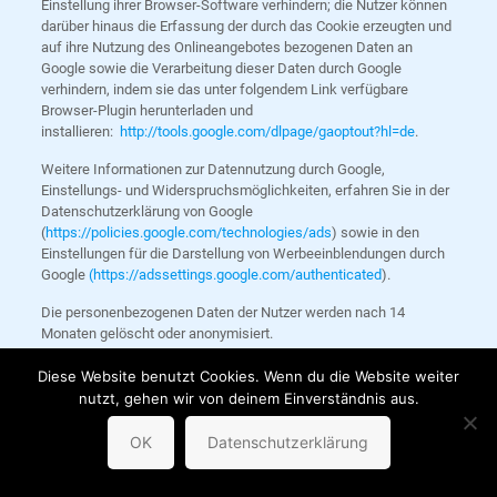
Einstellung ihrer Browser-Software verhindern; die Nutzer können
darüber hinaus die Erfassung der durch das Cookie erzeugten und
auf ihre Nutzung des Onlineangebotes bezogenen Daten an
Google sowie die Verarbeitung dieser Daten durch Google
verhindern, indem sie das unter folgendem Link verfügbare
Browser-Plugin herunterladen und
installieren:
http://tools.google.com/dlpage/gaoptout?hl=de
.
Weitere Informationen zur Datennutzung durch Google,
Einstellungs- und Widerspruchsmöglichkeiten, erfahren Sie in der
Datenschutzerklärung von Google
(
https://policies.google.com/technologies/ads
) sowie in den
Einstellungen für die Darstellung von Werbeeinblendungen durch
Google
(https://adssettings.google.com/authenticated
).
Die personenbezogenen Daten der Nutzer werden nach 14
Monaten gelöscht oder anonymisiert.
Google Universal Analytics
Diese Website benutzt Cookies. Wenn du die Website weiter
nutzt, gehen wir von deinem Einverständnis aus.
Wir setzen Google Analytics in der Ausgestaltung als „
Universal-
Analytics
“ ein. „Universal Analytics“ bezeichnet ein Verfahren von
OK
Datenschutzerklärung
Google Analytics, bei dem die Nutzeranalyse auf Grundlage einer
pseudonymen Nutzer-ID erfolgt und damit ein pseudonymes Profil
des Nutzers mit Informationen aus der Nutzung verschiedener