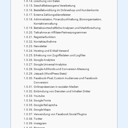
Löschung von Daten
Geschäftsbezogene Verarbeitung
Bestellabwicklung im Onlineshop und Kundenkonto
Externe Zahlungsdienstleister
Administration, Finanzbuchhaltung, Büroorganisation,
Kontaktverwaltung
Betriebswirtschaftliche Analysen und Marktforschung
Teilnahme an Affiliate-Partnerprogrammen
Registrierfunktion
Kontaktaufnahme
Newsletter
Hosting und E-Mail-Versand
Erhebung von Zugriffsdaten und Logfiles
Google Analytics
Google Universal Analytics
Google AdWords und Conversion-Messung
Jetpack (WordPress Stats)
Facebook-Pixel, Custom Audiences und Facebook-
Conversion
Onlinepräsenzen in sozialen Medien
Einbindung von Diensten und Inhalten Dritter
Youtube
Google Fonts
Google ReCaptcha
Google Maps
Verwendung von Facebook Social Plugins
Twitter
Instagram
Pinterest