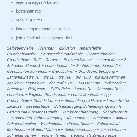
eigenständiges Arbeiten
kostengünstig
stabile Qualität
lästige Kopierarbeiten entfallen
jedes Kind hat sein eigenes Heft
Selbstlernhefte – Freiarbeit – Inklusion – Arbeitshefte –
Grundschulhefte – Grammatik Grundschule – Rechtschreiben
Grundschule – DaZ – Demek – Rechnen Klasse 1 – Lesen Klasse 2 –
Schreiben Klasse 3 – Lesen Klasse 4 – Sachunterricht Klasse 5 –
Geschichten Schreiben – Grundschrift – Grundschriftlehrgang –
Zahlenraum bis 10 – bis 20 – bis 100 – bis 1000 – bis eine Millionen –
das kleine Einmaleins – das große 1×1 – Klassensatz – Referendare
Angebote – Prüfpreise – Prüfstücke – Lesehefte – Schreibhefte –
Lesedose – Englisch Grundschule – Lernzielkontrolle – App
Grundschule – Spende Corona – Beschulung zu Hause – Lernhefte für
zuhause – Leseaufträge – Schreiblehrgang Schulausgangsschrift –
Lateinische Ausgangsschrift – Druckschriftlehrgang – Schreibschrift
– Grundschrift Schreiblehrgang – Klassensatz – Schulapps – digitale
Schulmaterialien – Wochenplan – Hausaufgaben – Schule privat –
Montessori – Waldorf Material – Selbstbeschulung – Lesen lernen –
Schreiben lernen – rechnen lernen – Deutsch als Zweitsprache –