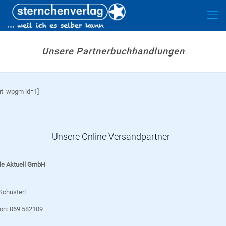
Unsere Partnerbuchhandlungen
ut_wpgm id=1]
Unsere Online Versandpartner
le Aktuell GmbH
Schüsterl
fon: 069 582109