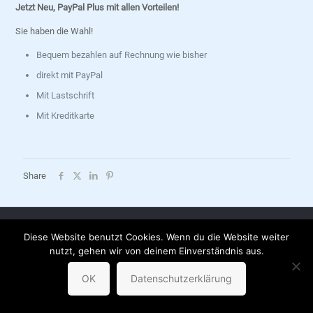
Jetzt Neu, PayPal Plus mit allen Vorteilen!
Sie haben die Wahl!
Bequem bezahlen auf Rechnung wie bisher
direkt mit PayPal
Mit Lastschrift
Mit Kreditkarte
Share
AGB |
Datenschutzerklärung |
Impressum |
Versandkosten |
Diese Website benutzt Cookies. Wenn du die Website weiter
Partnerbuchhandlungen
nutzt, gehen wir von deinem Einverständnis aus.
© sternchenverlag
OK
Datenschutzerklärung