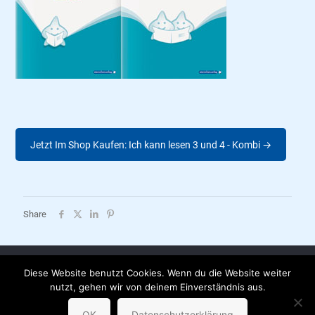
Jetzt Im Shop Kaufen: Ich kann lesen 3 und 4 - Kombi →
Share
Diese Website benutzt Cookies. Wenn du die Website weiter
AGB |
Datenschutzerklärung |
Impressum |
Versandkosten |
nutzt, gehen wir von deinem Einverständnis aus.
Partnerbuchhandlungen
© sternchenverlag
OK
Datenschutzerklärung