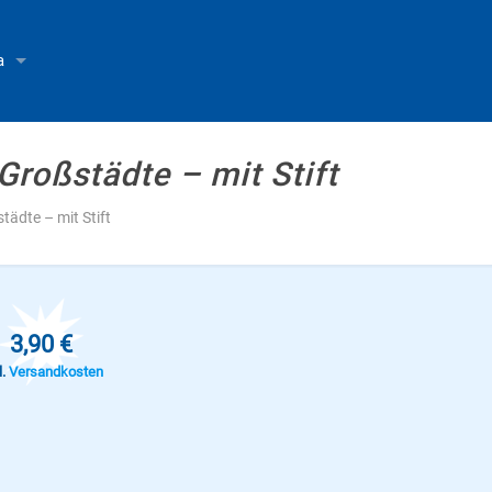
a
roßstädte – mit Stift
tädte – mit Stift
3,90 €
l.
Versandkosten