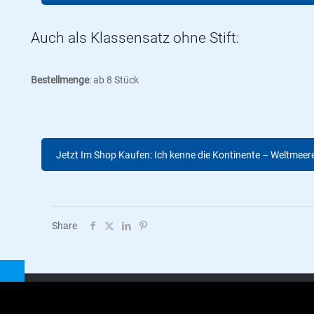
Auch als Klassensatz ohne Stift:
Bestellmenge
: ab 8 Stück
Jetzt Im Shop Kaufen: Ich kenne die Kontinente – Weltmeere 
Share
AGB |
Datenschutzerklärung |
Impressum |
Versandkosten |
P