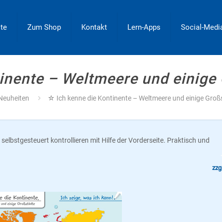
ite
Zum Shop
Kontakt
Lern-Apps
Social-Medi
inente – Weltmeere und einige G
Neuheiten
☆ Ich kenne die Kontinente – Weltmeere und einige Großs
selbstgesteuert kontrollieren mit Hilfe der Vorderseite. Praktisch und
zzg