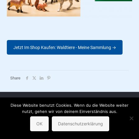
Jetzt Im Shop Kaufen: Waldtiere - Meine Sammlung →
Share
AGB |
Datenschutzerklärung |
Impressum |
Versandkosten |
Diese Website benutzt Cookies. Wenn du die Website weiter
Partnerbuchhandlungen
nutzt, gehen wir von deinem Einverständnis aus.
© sternchenverlag
OK
Datenschutzerklärung